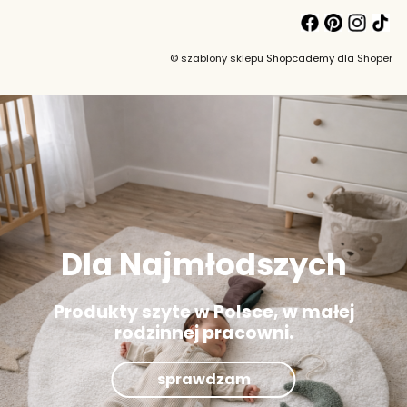
©
szablony sklepu
Shopcademy dla
Shoper
Dla Najmłodszych
Produkty szyte w Polsce, w małej
rodzinnej pracowni.
sprawdzam