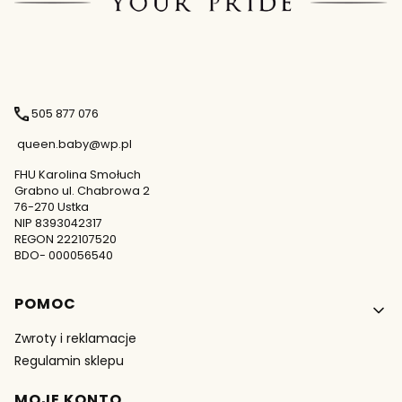
505 877 076
queen.baby@wp.pl
FHU Karolina Smołuch
Grabno ul. Chabrowa 2
76-270 Ustka
NIP 8393042317
REGON 222107520
BDO- 000056540
Linki w stopce
POMOC
Zwroty i reklamacje
Regulamin sklepu
MOJE KONTO