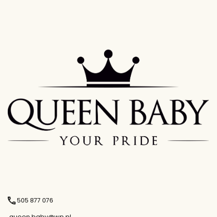
505 877 076
queen.baby@wp.pl