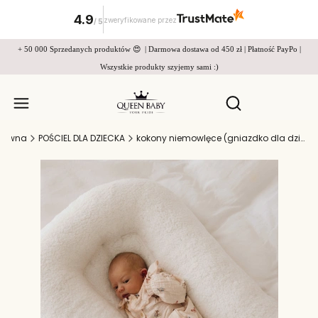
4.9
zweryfikowane przez
/
5
+ 50 000 Sprzedanych produktów 😍 | Darmowa dostawa od 450 zł | Płatność PayPo |
Wszystkie produkty szyjemy sami :)
Produkty w
Otwórz wyszukiw
główna
POŚCIEL DLA DZIECKA
kokony niemowlęce (gniazdko dla dziecka)