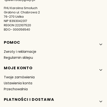
FHU Karolina Smołuch
Grabno ul. Chabrowa 2
76-270 Ustka
NIP 8393042317
REGON 222107520
BDO- 000056540
Linki w stopce
POMOC
Zwroty i reklamacje
Regulamin sklepu
MOJE KONTO
Twoje zamówienia
Ustawienia konta
Przechowalnia
PŁATNOŚCI I DOSTAWA