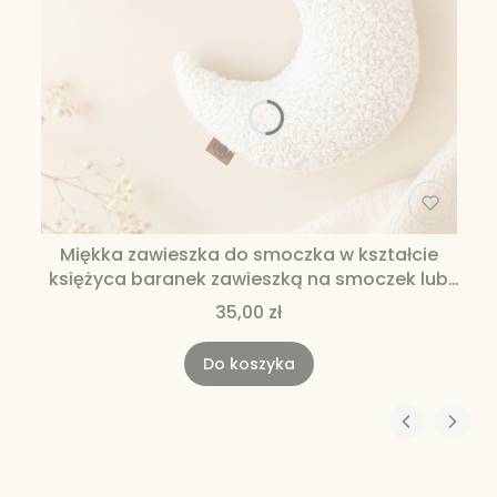
Miękka zawieszka do smoczka w kształcie
księżyca baranek zawieszką na smoczek lub
gryzak miękka zawieszka
35,00 zł
Do koszyka