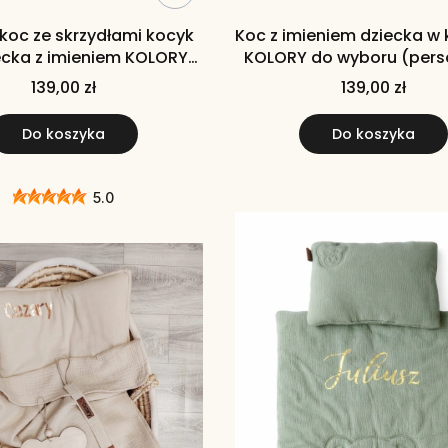
koc ze skrzydłami kocyk
Koc z imieniem dziecka w 
ecka z imieniem KOLORY
KOLORY do wyboru (pers
y beżowy biały czarny
wany koc ) biały szary 
139,00 zł
139,00 zł
niebieski czarny róż
Do koszyka
Do koszyka
5.0