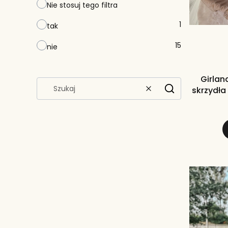
Nie stosuj tego filtra
1
tak
15
nie
Girlan
skrzydła
Wyczyść
Szukaj
d