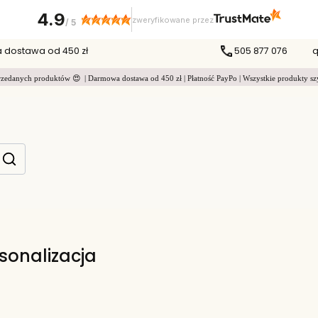
4.9
zweryfikowane przez
/
5
dostawa od 450 zł
505 877 076
q
zedanych produktów 😍 | Darmowa dostawa od 450 zł | Płatność PayPo | Wszystkie produkty sz
Produkty w koszyku: 0. Zobacz szczegóły
zyść
Szukaj
sonalizacja