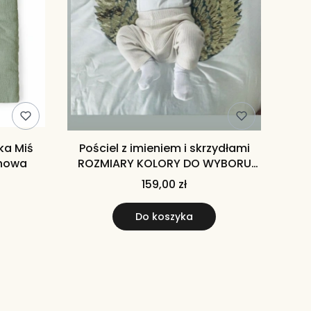
ka Miś
Pościel z imieniem i skrzydłami
inowa
ROZMIARY KOLORY DO WYBORU
(Kolory i rozmiary do wyboru)
159,00 zł
Pościel dla niemowlaka, dziecka,
przedszkolaka
Do koszyka