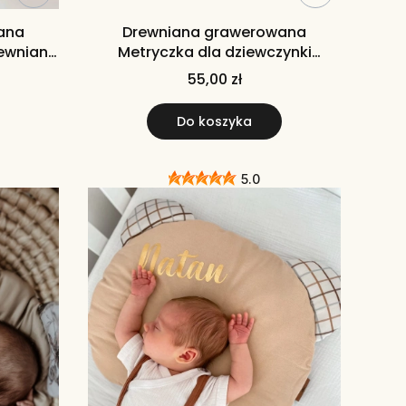
ana
Drewniana grawerowana
rewniany
Metryczka dla dziewczynki
drewniany obrazek
55,00 zł
Do koszyka
5.0