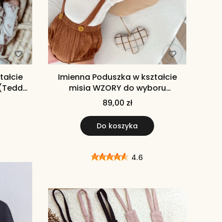
tałcie
Imienna Poduszka w kształcie
(Teddy
misia WZORY do wyboru
iem DLA
poduszka z imieniem dla
89,00 zł
CHŁOPCA poduszka miś
Do koszyka
4.6