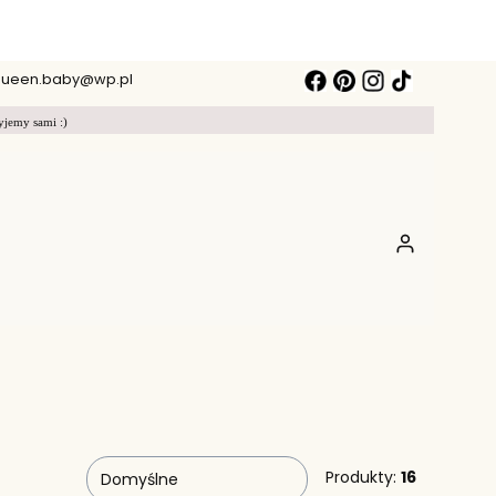
ueen.baby@wp.pl
yjemy sami :)
Produkty w koszy
Produkty:
16
Domyślne