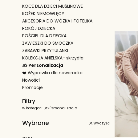
KOCE DLA DZIECI MUŚLINOWE
Lista 
ROŻEK NIEMOWLĘCY
AKCESORIA DO WÓZKA I FOTELIKA
POKÓJ DZIECKA
POŚCIEL DLA DZIECKA
ZAWIESZKI DO SMOCZKA
ZABAWKI PRZYTULANKI
KOLEKCJA ANIELSKA- skrzydła
✍️ Personalizacja
❤️ Wyprawka dla noworodka
Nowości
Promocje
Koniec menu
Filtry
w kategorii: ✍️ Personalizacja
Wybrane
Wyczyść