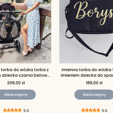
 torba do wózka torba z
Imienna torba do wózka 
m dziecka czarna beżowa
imieniem dziecka do spa
ze skrzydłami
209,00 zł
189,00 zł
Niedostępny
Niedostępny
5.0
5.0