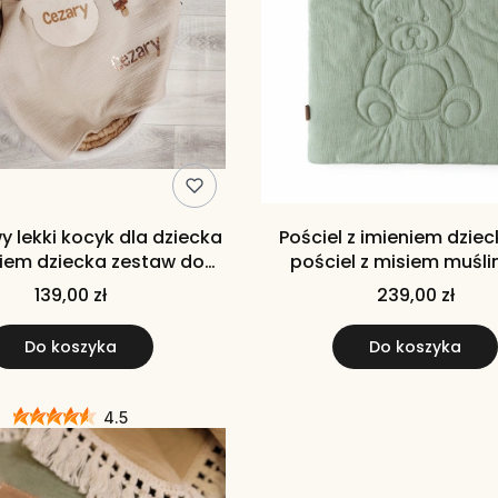
y lekki kocyk dla dziecka
Pościel z imieniem dziec
niem dziecka zestaw do
pościel z misiem muśl
kosza mojżesza
139,00 zł
239,00 zł
Do koszyka
Do koszyka
4.5