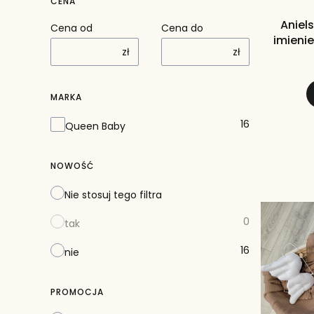
CENA
Aniel
Cena od
Cena do
imien
zł
zł
(ba
MARKA
Marka
16
Queen Baby
NOWOŚĆ
Nie stosuj tego filtra
0
tak
16
nie
PROMOCJA