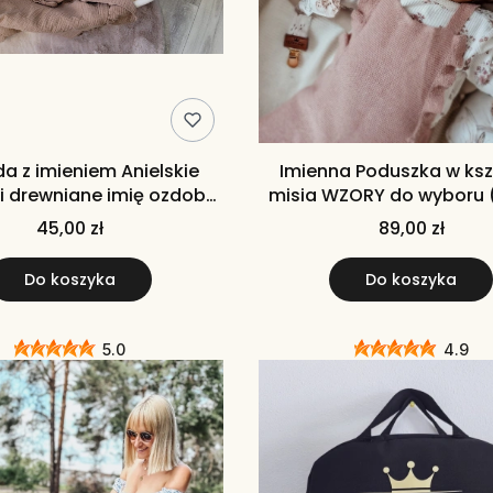
da z imieniem Anielskie
Imienna Poduszka w ksz
 i drewniane imię ozdoba
misia WZORY do wyboru 
o pokoju dziecka
pillow) poduszka z imien
45,00 zł
89,00 zł
DZIEWCZYNKI
Do koszyka
Do koszyka
5.0
4.9