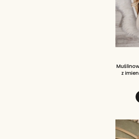
Muślinow
z imie