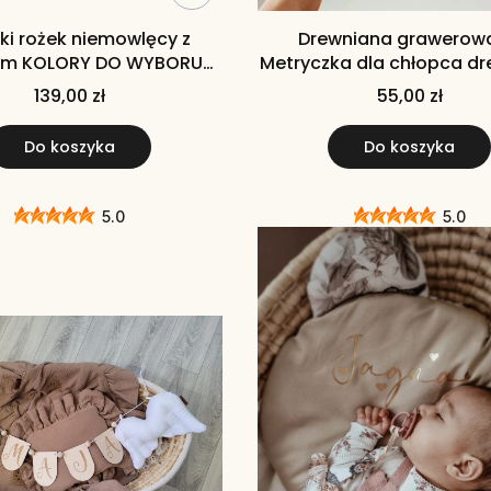
ski rożek niemowlęcy z
Drewniana grawerow
iem KOLORY DO WYBORU
Metryczka dla chłopca d
wełniany rożek dla
obrazek
139,00 zł
55,00 zł
niemowlaka)
Do koszyka
Do koszyka
5.0
5.0