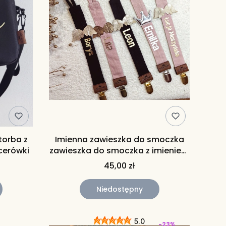
torba z
Imienna zawieszka do smoczka
cerówki
zawieszka do smoczka z imieniem
zaczep do smoczka
45,00 zł
personalizowany
Niedostępny
5.0
-23%