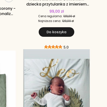
dziecka przytulanka z imieniem
korony -
dziecka
99,00 zł
onalizo
Cena regularna:
129,00 zł
beżowy
Najniższa cena:
129,00 zł
owy
Do koszyka
5.0