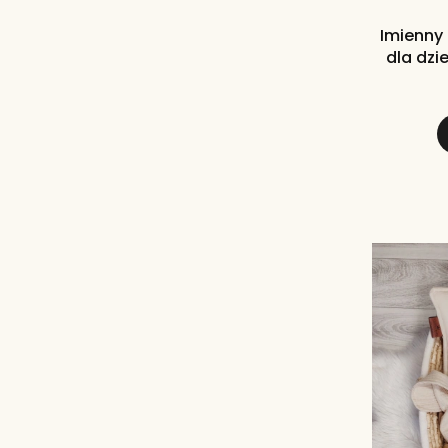
Imienny 
dla dzi
różow