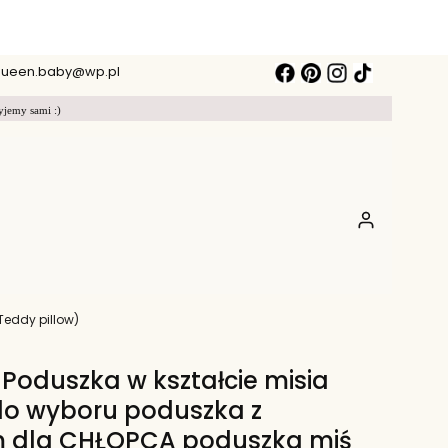
ueen.baby@wp.pl
yjemy sami :)
Produkty w koszy
eddy pillow)
Poduszka w kształcie misia
o wyboru poduszka z
m dla CHŁOPCA poduszka miś