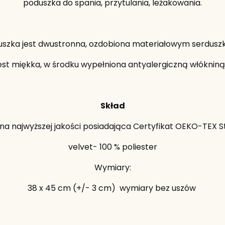
poduszka do spania, przytulania, leżakowania.
szka jest dwustronna, ozdobiona materiałowym serdusz
est miękka, w środku wypełniona antyalergiczną włókniną 
Skład
na najwyższej jakości posiadająca Certyfikat OEKO-TEX S
velvet- 100 % poliester
Wymiary:
38 x 45 cm (+/- 3 cm) wymiary bez uszów