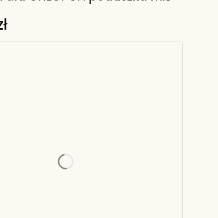
ł
riant produktu:
e warianty mogą różnić się ceną
ka lub napis (max dwa słowa)
u
ny na której jest napis
na poduszki