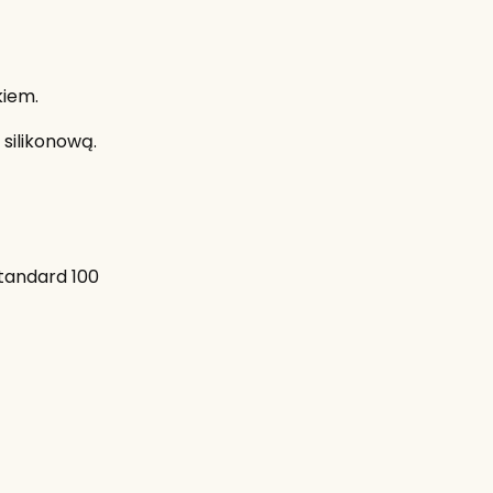
kiem.
silikonową.
tandard 100