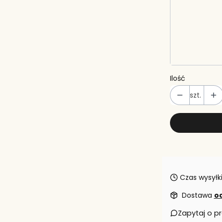
Wybierz
*
Czcionka
Wybierz
Ilość
szt.
Czas wysyłki
Dostawa
od
Zapytaj o p