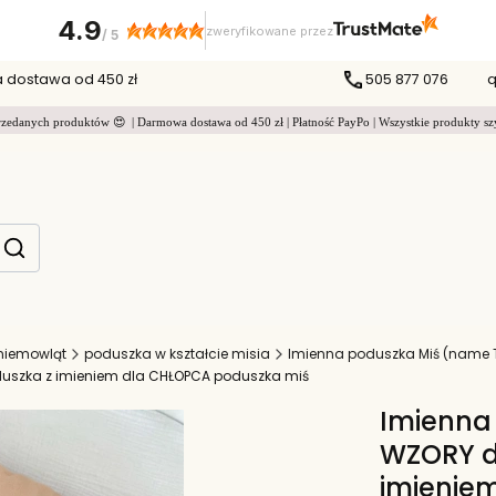
4.9
zweryfikowane przez
/
5
dostawa od 450 zł
505 877 076
q
zedanych produktów 😍 | Darmowa dostawa od 450 zł | Płatność PayPo | Wszystkie produkty sz
Produkty w koszyku: 0. Zobacz szczegóły
zyść
Szukaj
 niemowląt
poduszka w kształcie misia
Imienna poduszka Miś (name T
duszka z imieniem dla CHŁOPCA poduszka miś
Imienna 
WZORY d
imienie