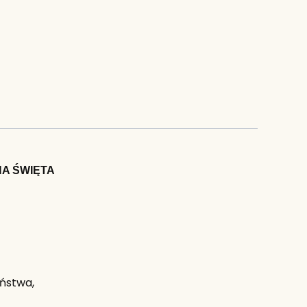
NA ŚWIĘTA
eństwa,