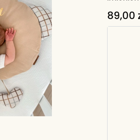
89,00 z
Wybierz wa
Poszczególn
*
Imię dziec
*
Kolor napis
Wybierz
*
Kolor baweł
Wybierz
*
Druga stro