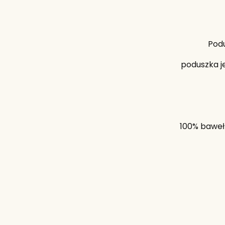
Podu
poduszka j
100% baweł