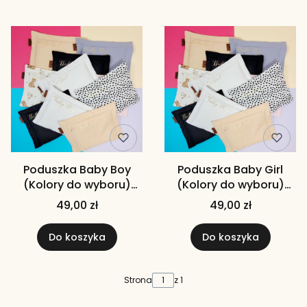
Lista produktów
Poduszka Baby Boy
Poduszka Baby Girl
(Kolory do wyboru)
(Kolory do wyboru)
płaska dla niemowlaka
płaska dla niemowlaka
49,00 zł
49,00 zł
pierwsza poduszka do
pierwsza poduszka
wózka
Do koszyka
Do koszyka
Strona
z 1