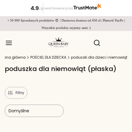
4.9
zweryfikowane przez
/
5
+ 50 000 Sprzedanych produktów 😍 | Darmowa dostawa od 450 zł | Płatność PayPo |
Wszystkie produkty szyjemy sami :)
Produkty w
Otwórz wyszukiw
Strona główna
POŚCIEL DLA DZIECKA
poduszki dla dzieci i niemowląt
poduszka dla niemowląt (płaska)
Filtry
Domyślne