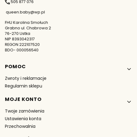
505 877 076
queen.baby@wp.pl
FHU Karolina Smołuch
Grabno ul. Chabrowa 2
76-270 Ustka
NIP 8393042317
REGON 222107520
BDO- 000056540
Linki w stopce
POMOC
Zwroty i reklamacje
Regulamin sklepu
MOJE KONTO
Twoje zamówienia
Ustawienia konta
Przechowalnia