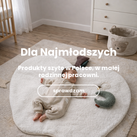
Dla Najmłodszych
Produkty szyte w Polsce, w małej
rodzinnej pracowni.
sprawdzam