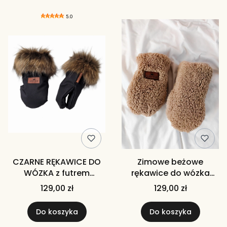
Lista produktów
5.0
CZARNE RĘKAWICE DO
Zimowe beżowe
WÓZKA z futrem
rękawice do wózka
beżowym lub szarym
barankowe teddy
129,00 zł
129,00 zł
(Handmuff)
beżowe
Do koszyka
Do koszyka