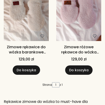
Zimowe rękawice do
Zimowe różowe
wózka barankowe
rękawce do wózka
teddy białe rękawiczki
barankowe teddy
129,00 zł
129,00 zł
do wózka
różowe rękawice mufka
do wózka
Do koszyka
Do koszyka
Strona
z 1
Rękawice zimowe do wózka to must-have dla