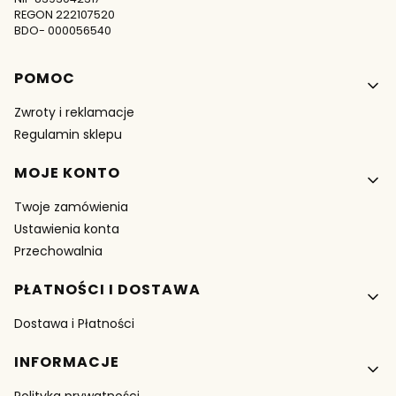
REGON 222107520
BDO- 000056540
Linki w stopce
POMOC
Zwroty i reklamacje
Regulamin sklepu
MOJE KONTO
Twoje zamówienia
Ustawienia konta
Przechowalnia
PŁATNOŚCI I DOSTAWA
Dostawa i Płatności
INFORMACJE