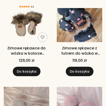
5.0
Zimowe rękawce do
Zimowe rękawce z
wózka w kolorze
futrem do wózka w
beżowym rękawice do
kropki (KOLORY DO
129,00 zł
119,00 zł
wózka beżowe z futrem
WYBORU) miedziane
różowe złoto złote
Do koszyka
Do koszyka
srebrne