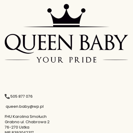
505 877 076
queen.baby@wp.pl
FHU Karolina Smołuch
Grabno ul. Chabrowa 2
76-270 Ustka
NIP 8393042317