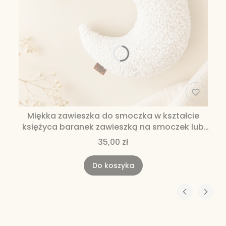
Miękka zawieszka do smoczka w kształcie
księżyca baranek zawieszką na smoczek lub
gryzak miękka zawieszka
35,00 zł
Do koszyka