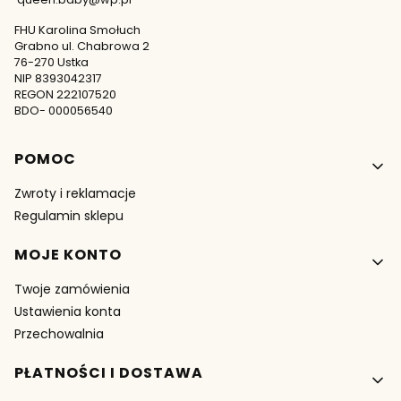
FHU Karolina Smołuch
Grabno ul. Chabrowa 2
76-270 Ustka
NIP 8393042317
REGON 222107520
BDO- 000056540
Linki w stopce
POMOC
Zwroty i reklamacje
Regulamin sklepu
MOJE KONTO
Twoje zamówienia
Ustawienia konta
Przechowalnia
PŁATNOŚCI I DOSTAWA