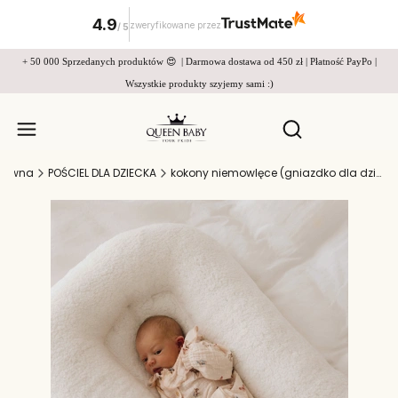
4.9
zweryfikowane przez
/
5
+ 50 000 Sprzedanych produktów 😍 | Darmowa dostawa od 450 zł | Płatność PayPo |
Wszystkie produkty szyjemy sami :)
Produkty w
Otwórz wyszukiw
główna
POŚCIEL DLA DZIECKA
kokony niemowlęce (gniazdko dla dziecka)