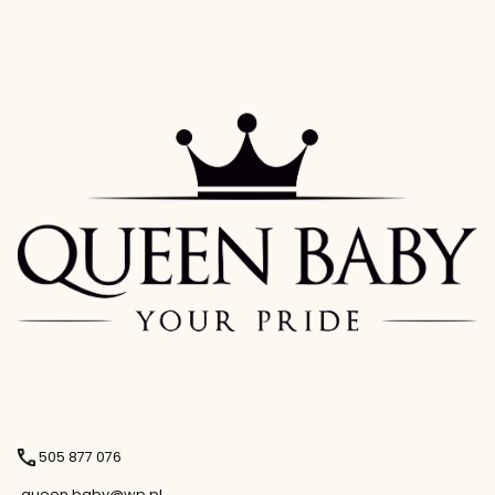
505 877 076
queen.baby@wp.pl